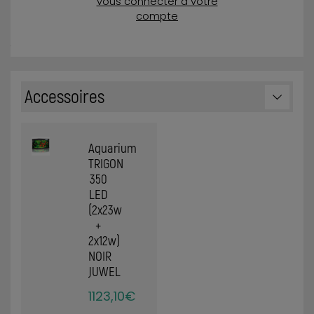
vous connecter à votre
compte
Accessoires
Aquarium
TRIGON
350
LED
(2x23w
+
2x12w)
NOIR
JUWEL
1123,10€