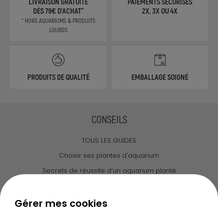
LIVRAISON GRATUITE
PAIEMENTS SÉCURISÉS
DÈS 79€ D'ACHAT*
2X, 3X OU 4X
* HORS AQUARIUMS & PRODUITS
LOURDS
PRODUITS DE QUALITÉ
EMBALLAGE SOIGNÉ
CONSEILS
TOUS LES GUIDES
Choisir ses plantes d'aquarium
Secrets de réussite d'un aquarium planté
Guide pour créer votre Wabi Kusa
Le journal d'Ammannia
Gérer mes cookies