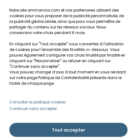
NOS SERVICES
Notre site ammannia.com et nos partenaires utilisent des
cookies pour vous proposer de la publicité personnalisée, de
Recherche de Notices de produits
la publicité géolocalisée, ainsi que pour vous permettre de
Mentions légales
partager du contenu sur les réseaux sociaux. Nous
conservons votre choix pendant 6 mois.
Conditions générales de vente
En cliquant sur "Tout accepter" vous consentez à l'utilisation
RGPD
de cookies pour l'ensemble des finalités ci-dessous. Vous
pouvez également configurer vos choix finalité par finalité en
MON COMPTE
cliquant sur "Personnaliser" ou refuser en cliquant sur
"Continuer sans accepter".
Vous pouvez changer d’avis à tout moment en vous rendant
Avantages
sur notre page Politique de Confidentialité présente dans le
Créer un compte client
footer de chaque page.
Mes commandes
Besoin d'aide ?
Consulter la politique cookies.
Continuer sans accepter
info@ammannia.com
Tout accepter