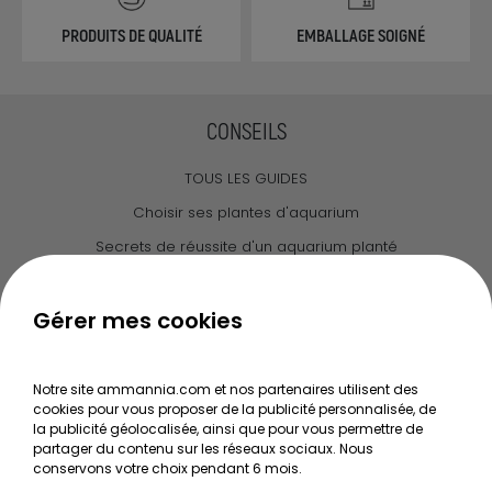
PRODUITS DE QUALITÉ
EMBALLAGE SOIGNÉ
CONSEILS
TOUS LES GUIDES
Choisir ses plantes d'aquarium
Secrets de réussite d'un aquarium planté
Guide pour créer votre Wabi Kusa
Le journal d'Ammannia
Gérer mes cookies
NOS SERVICES
Notre site ammannia.com et nos partenaires utilisent des
cookies pour vous proposer de la publicité personnalisée, de
Recherche de Notices de produits
la publicité géolocalisée, ainsi que pour vous permettre de
Mentions légales
partager du contenu sur les réseaux sociaux. Nous
conservons votre choix pendant 6 mois.
Conditions générales de vente