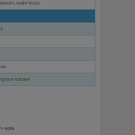
darium, wabi-kusa
5)
que
ption foliaire
um-safe