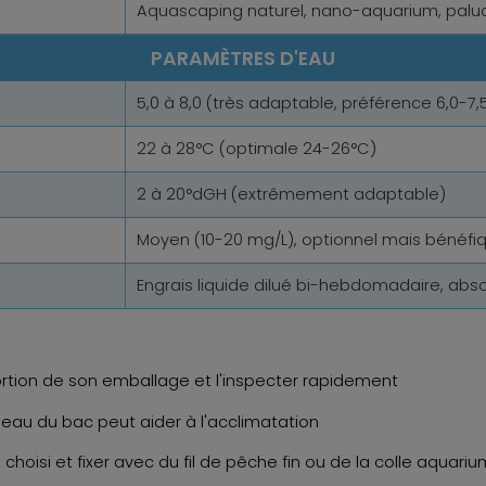
Aquascaping naturel, nano-aquarium, palu
PARAMÈTRES D'EAU
5,0 à 8,0 (très adaptable, préférence 6,0-7,
22 à 28°C (optimale 24-26°C)
2 à 20°dGH (extrêmement adaptable)
Moyen (10-20 mg/L), optionnel mais bénéfi
Engrais liquide dilué bi-hebdomadaire, absor
ortion de son emballage et l'inspecter rapidement
'eau du bac peut aider à l'acclimatation
 choisi et fixer avec du fil de pêche fin ou de la colle aquari