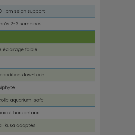
20+ cm selon support
après 2-3 semaines
 éclairage faible
 conditions low-tech
piphyte
 colle aquarium-safe
aux et horizontaux
bi-kusa adaptés