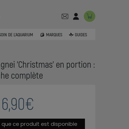
SOIN DE L'AQUARIUM
MARQUES
GUIDES
gnei 'Christmas' en portion :
che complète
6,90€
 que ce produit est disponible