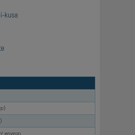
bi-kusa
te
rp)
)
² environ