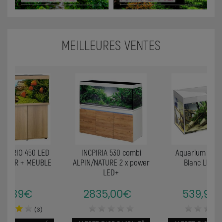
MEILLEURES VENTES
ium RIO 450 LED
INCPIRIA 530 combi
Aquarium Glos
 CLAIR + MEUBLE
ALPIN/NATURE 2 x power
Blanc LED 2
LED+
193,39€
2835,00€
539,90
(3)