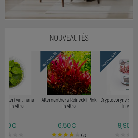
NOUVEAUTÉS
Nouveauté
Nouveauté
 barteri var. nana
Alternanthera Reineckii Pink
Cryptocoryne spec
lden' in vitro
in vitro
in vitro
8,90€
6,50€
9,90€
(2)