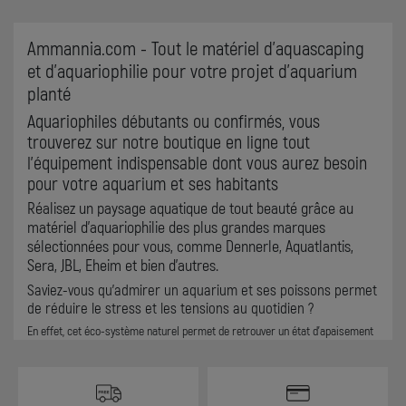
Ammannia.com - Tout le matériel d'aquascaping
et d'aquariophilie pour votre projet d'aquarium
planté
Aquariophiles débutants ou confirmés, vous
trouverez sur notre boutique en ligne tout
l'équipement indispensable dont vous aurez besoin
pour votre aquarium et ses habitants
Réalisez un paysage aquatique de tout beauté grâce au
matériel d'aquariophilie des plus grandes marques
sélectionnées pour vous, comme Dennerle, Aquatlantis,
Sera, JBL, Eheim et bien d'autres.
Saviez-vous qu'admirer un aquarium et ses poissons permet
de réduire le stress et les tensions au quotidien ?
En effet, cet éco-système naturel permet de retrouver un état d'apaisement
et de réduire l'anxiété des personnes qui l'observe. Le mouvement des
poissons et crevettes, les remous de l'eau et la beauté des plantes; distillent
un effet apaisant sur quiconque les contemple. Mettre un aquarium dans une
pièce principale permet de diffuser une atmosphère de sérénité à tous ses
occupants.