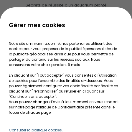
Secrets de réussite d'un aquarium planté
Guide pour créer votre Wabi Kusa
Le journal d'Ammannia
Gérer mes cookies
NOS SERVICES
Notre site ammannia.com et nos partenaires utilisent des
cookies pour vous proposer de la publicité personnalisée, de
Recherche de Notices de produits
la publicité géolocalisée, ainsi que pour vous permettre de
Mentions légales
partager du contenu sur les réseaux sociaux. Nous
conservons votre choix pendant 6 mois.
Conditions générales de vente
En cliquant sur "Tout accepter" vous consentez à l'utilisation
RGPD
de cookies pour l'ensemble des finalités ci-dessous. Vous
pouvez également configurer vos choix finalité par finalité en
MON COMPTE
cliquant sur "Personnaliser" ou refuser en cliquant sur
"Continuer sans accepter".
Vous pouvez changer d’avis à tout moment en vous rendant
Avantages
sur notre page Politique de Confidentialité présente dans le
Créer un compte client
footer de chaque page.
Mes commandes
Besoin d'aide ?
Consulter la politique cookies.