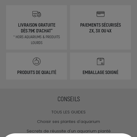
LIVRAISON GRATUITE
PAIEMENTS SÉCURISÉS
DÈS 79€ D'ACHAT*
2X, 3X OU 4X
* HORS AQUARIUMS & PRODUITS
LOURDS
PRODUITS DE QUALITÉ
EMBALLAGE SOIGNÉ
CONSEILS
TOUS LES GUIDES
Choisir ses plantes d'aquarium
Secrets de réussite d'un aquarium planté