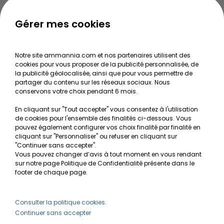
Guide pour créer votre Wabi Kusa
Le journal d'Ammannia
Gérer mes cookies
NOS SERVICES
Notre site ammannia.com et nos partenaires utilisent des
cookies pour vous proposer de la publicité personnalisée, de
Recherche de Notices de produits
la publicité géolocalisée, ainsi que pour vous permettre de
Mentions légales
partager du contenu sur les réseaux sociaux. Nous
conservons votre choix pendant 6 mois.
Conditions générales de vente
En cliquant sur "Tout accepter" vous consentez à l'utilisation
RGPD
de cookies pour l'ensemble des finalités ci-dessous. Vous
pouvez également configurer vos choix finalité par finalité en
MON COMPTE
cliquant sur "Personnaliser" ou refuser en cliquant sur
"Continuer sans accepter".
Vous pouvez changer d’avis à tout moment en vous rendant
Avantages
sur notre page Politique de Confidentialité présente dans le
Créer un compte client
footer de chaque page.
Mes commandes
Besoin d'aide ?
Consulter la politique cookies.
Continuer sans accepter