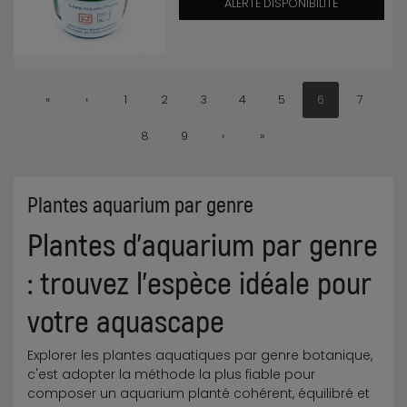
ALERTE DISPONIBILITÉ
«
‹
1
2
3
4
5
6
7
8
9
›
»
Plantes aquarium par genre
Plantes d'aquarium par genre
: trouvez l'espèce idéale pour
votre aquascape
Explorer les plantes aquatiques par genre botanique,
c'est adopter la méthode la plus fiable pour
composer un aquarium planté cohérent, équilibré et