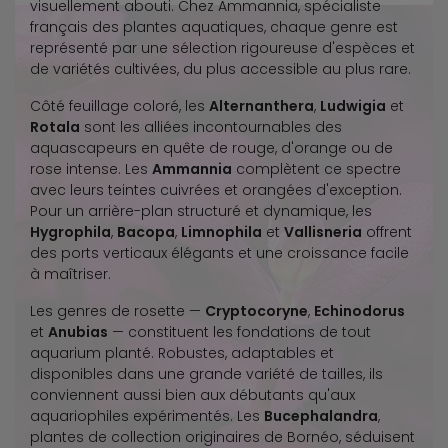
visuellement abouti. Chez Ammannia, spécialiste
français des plantes aquatiques, chaque genre est
représenté par une sélection rigoureuse d'espèces et
de variétés cultivées, du plus accessible au plus rare.
Côté feuillage coloré, les
Alternanthera
,
Ludwigia
et
Rotala
sont les alliées incontournables des
aquascapeurs en quête de rouge, d'orange ou de
rose intense. Les
Ammannia
complètent ce spectre
avec leurs teintes cuivrées et orangées d'exception.
Pour un arrière-plan structuré et dynamique, les
Hygrophila
,
Bacopa
,
Limnophila
et
Vallisneria
offrent
des ports verticaux élégants et une croissance facile
à maîtriser.
Les genres de rosette —
Cryptocoryne
,
Echinodorus
et
Anubias
— constituent les fondations de tout
aquarium planté. Robustes, adaptables et
disponibles dans une grande variété de tailles, ils
conviennent aussi bien aux débutants qu'aux
aquariophiles expérimentés. Les
Bucephalandra
,
plantes de collection originaires de Bornéo, séduisent