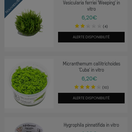
Nouveauté
Vesicularia ferriei 'Weeping' in
vitro
6,20€
(4)
ALERTE DISPONIBILITÉ
Micranthemum callitrichoides
'Cuba' in vitro
6,20€
(10)
ALERTE DISPONIBILITÉ
Hygrophila pinnatifida in vitro