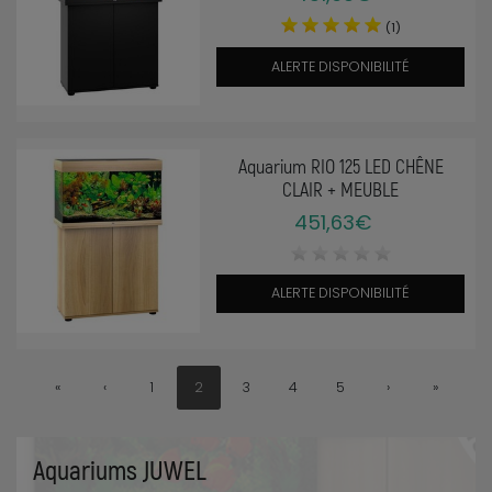
(1)
ALERTE DISPONIBILITÉ
Aquarium RIO 125 LED CHÊNE
CLAIR + MEUBLE
451,63€
ALERTE DISPONIBILITÉ
«
‹
1
2
3
4
5
›
»
Aquariums JUWEL