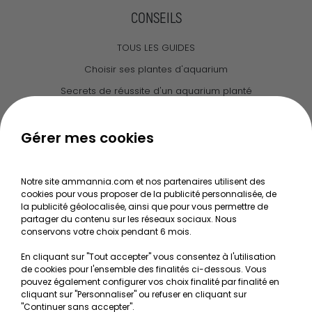
CONSEILS
TOUS LES GUIDES
Choisir ses plantes d'aquarium
Secrets de réussite d'un aquarium planté
Guide pour créer votre Wabi Kusa
Le journal d'Ammannia
Gérer mes cookies
NOS SERVICES
Notre site ammannia.com et nos partenaires utilisent des
cookies pour vous proposer de la publicité personnalisée, de
Recherche de Notices de produits
la publicité géolocalisée, ainsi que pour vous permettre de
Mentions légales
partager du contenu sur les réseaux sociaux. Nous
conservons votre choix pendant 6 mois.
Conditions générales de vente
En cliquant sur "Tout accepter" vous consentez à l'utilisation
RGPD
de cookies pour l'ensemble des finalités ci-dessous. Vous
pouvez également configurer vos choix finalité par finalité en
MON COMPTE
cliquant sur "Personnaliser" ou refuser en cliquant sur
"Continuer sans accepter".